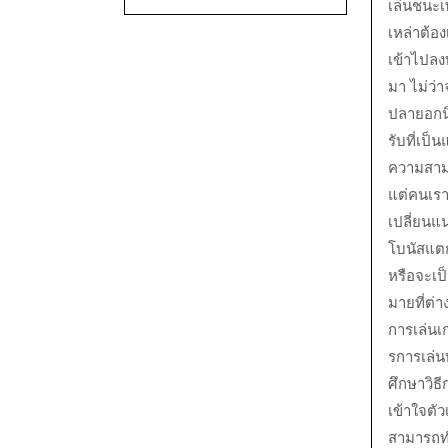
เล่นชนะเ
เหล่าต้อง
เข้าไปลง
มา ไม่ว่
ปลายอกน
รับที่เป็น
ความสาม
แต่คนเรา
เปลี่ยนแ
โบนัสแตกท
หรือจะเป็
มายที่ต่า
การเล่นเก
รการเล่
ศึกษาวิธี
เข้าใจตั
สามารถทำ