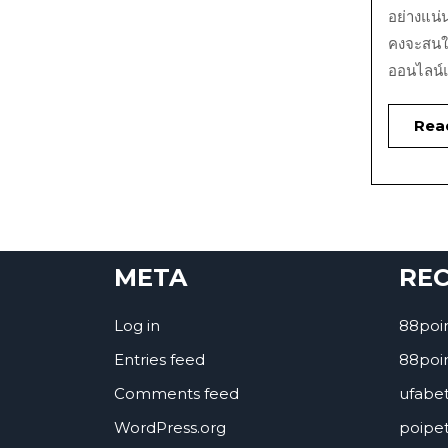
อย่างแน่
คงจะสนใจ
ออนไลน์แล
Rea
META
REC
Log in
88poin
Entries feed
88point
Comments feed
ufabe
WordPress.org
poipe