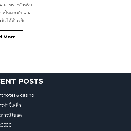
นอน เพราะสำหรับ
เป็นมากกับเล่น
้วได้เงินจริง...
d More
ENT POSTS
thotel & casino
ท่าขี้เหล็ก
tดาวน์โหลด
t6688