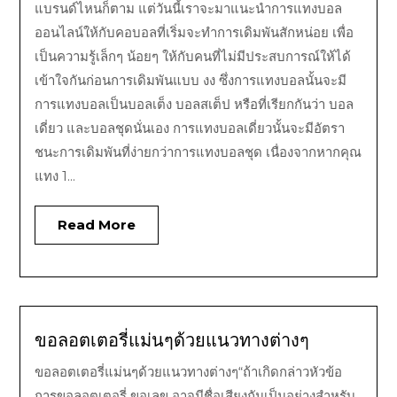
แบรนด์ไหนก็ตาม แต่วันนี้เราจะมาแนะนำการแทงบอล
ออนไลน์ให้กับคอบอลที่เริ่มจะทำการเดิมพันสักหน่อย เพื่อ
เป็นความรู้เล็กๆ น้อยๆ ให้กับคนที่ไม่มีประสบการณ์ให้ได้
เข้าใจกันก่อนการเดิมพันแบบ งง ซึ่งการแทงบอลนั้นจะมี
การแทงบอลเป็นบอลเต็ง บอลสเต็ป หรือที่เรียกกันว่า บอล
เดี่ยว และบอลชุดนั่นเอง การแทงบอลเดี่ยวนั้นจะมีอัตรา
ชนะการเดิมพันที่ง่ายกว่าการแทงบอลชุด เนื่องจากหากคุณ
แทง 1...
Read More
ขอลอตเตอรี่แม่นๆด้วยแนวทางต่างๆ
ขอลอตเตอรี่แม่นๆด้วยแนวทางต่างๆ“ถ้าเกิดกล่าวหัวข้อ
การขอลอตเตอรี่ ขอเลข อาจมีชื่อเสียงกันเป็นอย่างสำหรับ