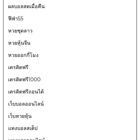
ผลบอลสดเมื่อคืน
ฟีฟ่า55
หวยชุดลาว
หวยหุ้นจีน
หวยออกกี่โมง
เครดิตฟรี
เครดิตฟรี1000
เครดิตฟรีถอนได้
เว็บบอลออนไลน์
เว็บหวยหุ้น
แทงบอลสเต็ป