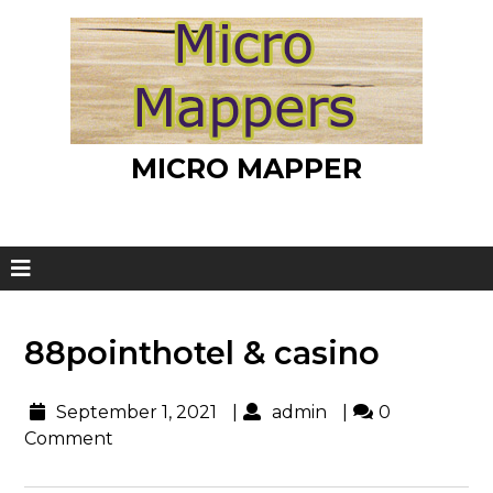
MICRO MAPPER
88pointhotel & casino
September 1, 2021
|
admin
|
0
Comment