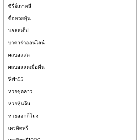
ซีรี่ย์เกาหลี
ซื้อหวยหุ้น
บอลสเต็ป
บาคาร่าออนไลน์
ผลบอลสด
ผลบอลสดเมื่อคืน
ฟีฟ่า55
หวยชุดลาว
หวยหุ้นจีน
หวยออกกี่โมง
เครดิตฟรี