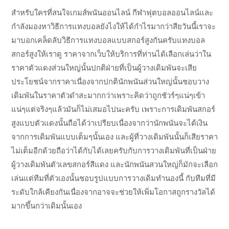
สำหรับใครที่สนใจเกมส์พนันออนไลน์ กีฬาฟุตบอลออนไลน์และ
กำลังมองหาวิธีการแทงบอลยังไงให้ได้กำไรมากว่าสียวันนี้เราจะ
มาบอกเคล็ดลับวิธีการแทงบอลแบบสกอร์สูงกันครับแทงบอล
สกอร์สูงให้เราดู ราคาจากเว็บให้บริการที่ท่านได้เลือกเล่นว่าใน
ราคาตัวแดงส่วนใหญ่นั้นปกติฝ่ายที่เป็นผู้วางเดิมพันจะเสีย
ประโยชน์จากราคาเนื่องจากปกตินักพนันส่วนใหญ่นั้นชอบวาง
เดิมพันในราคาตัวดำสะมากกว่าเพราะคิดว่าถูกชัวร์ๆแน่ๆเข้า
แน่ๆแต่จริงๆแล้วมันก็ไม่เสมอไปนะครับ เพราะการเดิมพันสกอร์
สูงแบบตัวแดงนั้นถือได้ว่าเปรียบเนื่องจากว่านักพนันจะได้เงิน
จากการเดิมพันแบบเต็มๆนั้นเอง และผู้ที่วางเดิมพันนั้นก็เสียราคา
ไม่เต็มอีกด้วยถือว่าได้กับได้เลยครับกับการวางเดิมพันที่เป็นฝ่าย
ผู้วางเดิมพันตัวเลขสกอร์สีแดง และนักพนันสวนใหญ่ก็มักจะเลือก
เล่นแต่ทีมที่ตัวเองนั้นชอบรูปแบบการวางเดิมทำนองนี้ กับทีมที่มี
ระดับใกล้เคียงกันเนื่องจากอาจจะช่วยให้เพิ่มโอกาสถูกรางวัลได้
มากขึ้นกว่าเดิมนั้นเอง