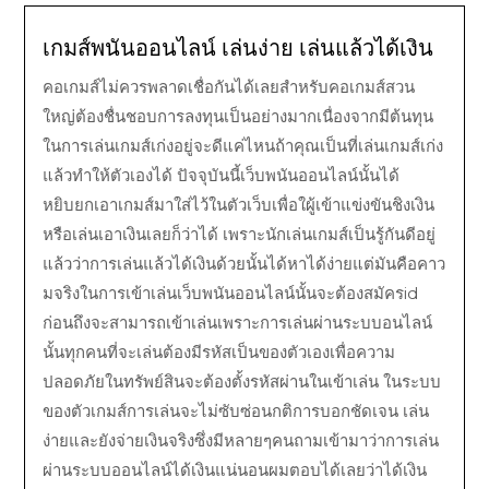
เกมส์พนันออนไลน์ เล่นง่าย เล่นแล้วได้เงิน
คอเกมส์ไม่ควรพลาดเชื่อกันได้เลยสำหรับคอเกมส์สวน
ใหญ่ต้องชื่นชอบการลงทุนเป็นอย่างมากเนื่องจากมีต้นทุน
ในการเล่นเกมส์เก่งอยู่จะดีแค่ไหนถ้าคุณเป็นที่เล่นเกมส์เก่ง
แล้วทำให้ตัวเองได้ ปัจจุบันนี้เว็บพนันออนไลน์นั้นได้
หยิบยกเอาเกมส์มาใส่ไว้ในตัวเว็บเพื่อใผู้เข้าแข่งขันชิงเงิน
หรือเล่นเอาเงินเลยก็ว่าได้ เพราะนักเล่นเกมส์เป็นรู้กันดีอยู่
แล้วว่าการเล่นแล้วได้เงินด้วยนั้นได้หาได้ง่ายแต่มันคือคาว
มจริงในการเข้าเล่นเว็บพนันออนไลน์นั้นจะต้องสมัครid
ก่อนถึงจะสามารถเข้าเล่นเพราะการเล่นผ่านระบบอนไลน์
นั้นทุกคนที่จะเล่นต้องมีรหัสเป็นของตัวเองเพื่อความ
ปลอดภัยในทรัพย์สินจะต้องตั้งรหัสผ่านในเข้าเล่น ในระบบ
ของตัวเกมส์การเล่นจะไม่ซับซ่อนกติการบอกชัดเจน เล่น
ง่ายและยังจ่ายเงินจริงซึ่งมีหลายๆคนถามเข้ามาว่าการเล่น
ผ่านระบบออนไลน์ได้เงินแน่นอนผมตอบได้เลยว่าได้เงิน