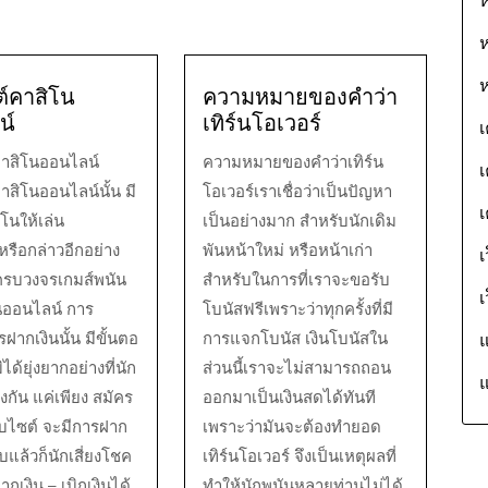
ห
ต์คาสิโน
ความหมายของคำว่า
น์
เทิร์นโอเวอร์
เ
คาสิโนออนไลน์
ความหมายของคำว่าเทิร์น
เ
าสิโนออนไลน์นั้น มี
โอเวอร์เราเชื่อว่าเป็นปัญหา
เ
โนให้เล่น
เป็นอย่างมาก สำหรับนักเดิม
รือกล่าวอีกอย่าง
พันหน้าใหม่ หรือหน้าเก่า
ครบวงจรเกมส์พนัน
สำหรับในการที่เราจะขอรับ
เ
นออนไลน์ การ
โบนัสฟรีเพราะว่าทุกครั้งที่มี
ฝากเงินนั้น มีขั้นตอ
การแจกโบนัส เงินโบนัสใน
ได้ยุ่งยากอย่างที่นัก
ส่วนนี้เราจะไม่สามารถถอน
่องกัน แค่เพียง สมัคร
ออกมาเป็นเงินสดได้ทันที
็บไซต์ จะมีการฝาก
เพราะว่ามันจะต้องทำยอด
็บแล้วก็นักเสี่ยงโชค
เทิร์นโอเวอร์ จึงเป็นเหตุผลที่
เงิน – เบิกเงินได้
ทำให้นักพนันหลายท่านไม่ได้