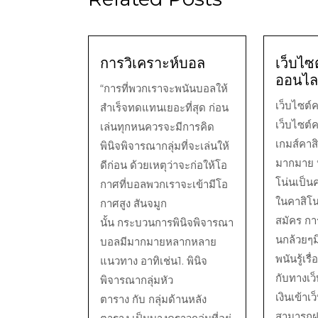
การวิเคราะห์บอล
เว็บไซ
ออนไล
“การที่พวกเราจะพนันบอลให้
เว็บไซต์
สำเร็จทดแทนเยอะที่สุด ก่อน
เว็บไซต์ค
เล่นทุกหนควรจะมีการคิด
เกมส์คาสิ
พินิจพิจารณากลุ่มที่จะเล่นให้
มากมาย ห
ดีก่อน ด้วยเหตุว่าจะก่อให้โอ
โน่นเป็น
กาศที่บอลพวกเราจะเข้ามีโอ
ในคาสิโ
กาศสูง สันจมูก
สมัคร การ
นั้น กระบวนการพินิจพิจารณา
นกล้วยๆมิ
บอลมีมากมายหลากหลาย
พนันรู้เรื
แนวทาง อาทิเช่น1. พินิจ
กับทางเว
พิจารณากลุ่มหัว
เงินเข้าเว
ตาราง กับ กลุ่มด้านหลัง
สามารถฝาก