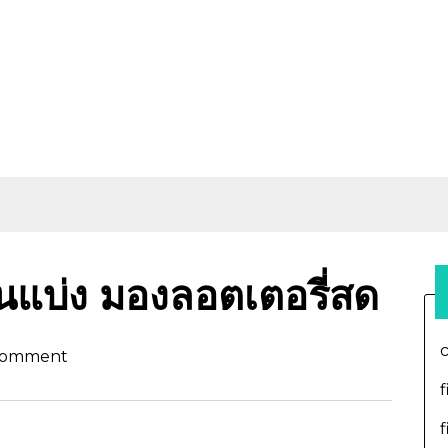
แบ่ง มองลอตเตอรี่สด
c
Comment
f
f