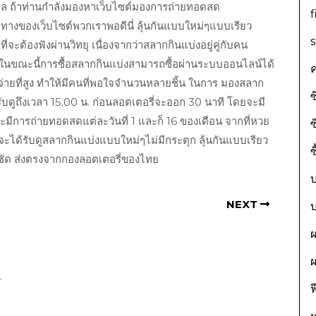
ล ถ้าท่านกำลังมองหาเว็บไซต์มองการถ่ายทอดสด
f
ีทางของเว็บไซต์พวกเราพอดีนี่ ลุ้นกันแบบใหม่ๆแบบเรียว
าที่จะต้องฟังผ่านวิทยุ เนื่องจากว่าสลากกินแบ่งอยู่คู่กับคน
นขณะนี้การซื้อสลากกินแบ่งสามารถซื้อผ่านระบบออนไลน์ได้
จ่ายที่สูง ทำให้มีคนที่พอใจจำนวนหลายชิ้น ในการ มองสลาก
ซ
บดูถึงเวลา 15.00 น. ก่อนลอตเตอรี่จะออก 30 นาที โดยจะมี
ารถ่ายทอดสดแต่ละวันที่ 1 และก็ 16 ของเดือน จากที่หวย
ซ
านจะได้รับดูสลากกินแบ่งแบบใหม่ๆไม่มีกระตุก ลุ้นกันแบบเรียว
ซ
ภาพชัด ส่งตรงจากกองลอตเตอรี่ของไทย
NEXT
ผ
.
ฟ