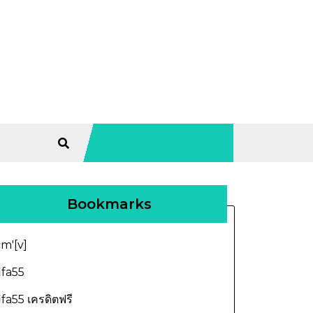
Bookmarks
m'[v]
ifa55
ifa55 เครดิตฟรี