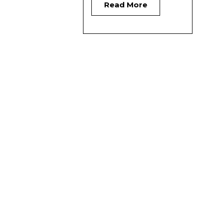
Read More