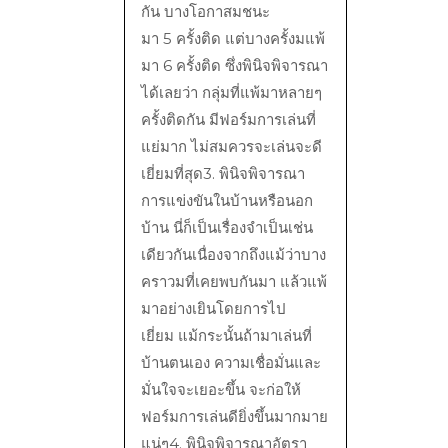
กัน บางโอกาสมชนะ
มา 5 ครั้งติด แต่บางครั้งมแพ้
มา 6 ครั้งติด ซึ่งพินิจพิจารณา
ได้เลยว่า กลุ่มที่แพ้มาหลายๆ
ครั้งติดกัน มีฟอร์มการเล่นที่
แย่มาก ไม่สมควรจะเล่นจะดี
เยี่ยมที่สุด3. พินิจพิจารณา
การแข่งขันในบ้านหรือนอก
บ้าน นี่ก็เป็นเรื่องจำเป็นเช่น
เดียวกันเนื่องจากถึงแม้ว่าบาง
คราวมที่เคยพบกันมา แล้วแพ้
มาอย่างเยินโดยการไป
เยี่ยม แม้กระนั้นถ้ามาเล่นที่
บ้านตนเอง ความเชื่อมั่นและ
มั่นใจจะเยอะขึ้น จะก่อให้
ฟอร์มการเล่นดียิ่งขึ้นมากมาย
แน่ๆ4. พินิจพิจารณาอัตรา