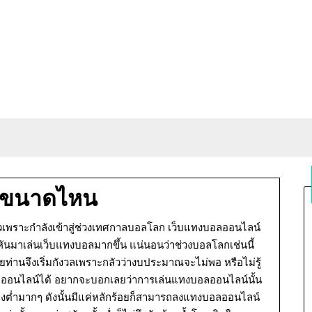
บขนาดไหน
้วเพราะกำลังเข้าสู่ช่วงเทศกาลบอลโลก เว็บแทงบอลออนไลน์
ห้หันมาเล่นเว็บแทงบอลมากขึ้น แน่นอนว่าช่วงบอลโลกเช่นนี้
ยท่านจึงเริ่มกังวลเพราะกลัวว่างบประมาณจะไม่พอ หรือไม่รู้
ออนไลน์ได้ อยากจะบอกเลยว่าการเล่นแทงบอลออนไลน์นั้น
งต่ำมากๆ ดังนั้นมีแค่หลักร้อยก็สามารถลงแทงบอลออนไลน์